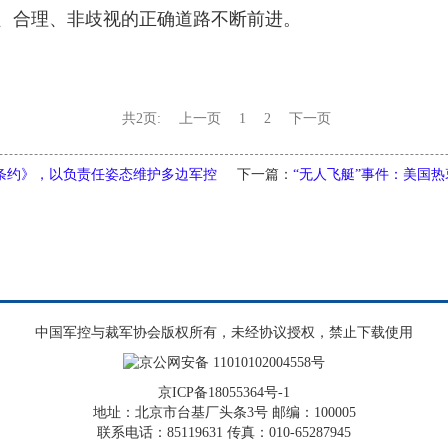
、合理、非歧视的正确道路不断前进。
共2页:
上一页
1
2
下一页
条约》，以负责任姿态维护多边军控
下一篇：
“无人飞艇”事件：美国
中国军控与裁军协会版权所有，未经协议授权，禁止下载使用
京公网安备 11010102004558号
京ICP备18055364号-1
地址：北京市台基厂头条3号 邮编：100005
联系电话：85119631 传真：010-65287945